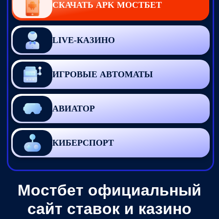
СКАЧАТЬ APK МОСТБЕТ
LIVE-КАЗИНО
ИГРОВЫЕ АВТОМАТЫ
АВИАТОР
КИБЕРСПОРТ
Мостбет официальный
сайт ставок и казино