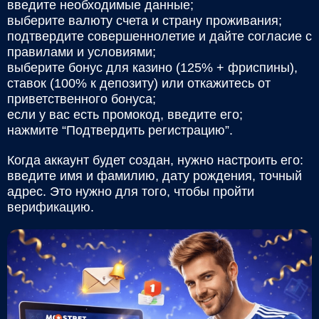
введите необходимые данные;
выберите валюту счета и страну проживания;
подтвердите совершеннолетие и дайте согласие с
правилами и условиями;
выберите бонус для казино (125% + фриспины),
ставок (100% к депозиту) или откажитесь от
приветственного бонуса;
если у вас есть промокод, введите его;
нажмите “Подтвердить регистрацию”.
Когда аккаунт будет создан, нужно настроить его:
введите имя и фамилию, дату рождения, точный
адрес. Это нужно для того, чтобы пройти
верификацию.