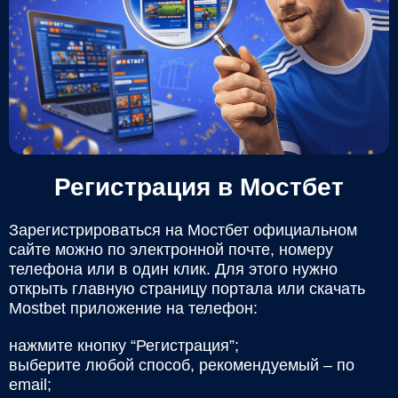
Регистрация в Мостбет
Зарегистрироваться на Мостбет официальном
сайте можно по электронной почте, номеру
телефона или в один клик. Для этого нужно
открыть главную страницу портала или скачать
Mostbet приложение на телефон:
нажмите кнопку “Регистрация”;
выберите любой способ, рекомендуемый – по
email;