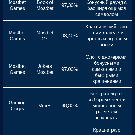
Mostbet
Book of
бонусный раунд с
97,30%
Games
Mostbet
расширяющимся
символом
Классический слот
Mostbet
Mostbet
с символом 7 и
98,40%
Games
27
простым игровым
полем
Слот с джокерами,
бонусными
Mostbet
Jokers
97,00%
символами и
Games
Mostbet
быстрыми
вращениями
Быстрая игра с
выбором ячеек и
Gaming
Mines
98,30%
мгновенным
Corps
расчетом
результата
Краш-игра с