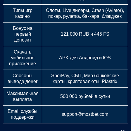
Типы игр
Слоты, Live дилеры, Crash (Aviator),
казино
покер, рулетка, баккара, блэкджек
Бонус на
первый
121 000 RUB и 445 FS
депозит
Скачать
мобильное
APK для Андроид и IOS
приложение
Способы
SberPay, СБП, Мир банковские
вывода денег
карты, криптовалюты, Piastrix
Максимальная
500 000 рублей в сутки
выплата
Email службы
support@mostbet.com
поддержки