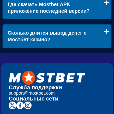
Где скачать Mostbet APK
приложение последней версии?
Сколько длится вывод денег с
Мостбет казино?
Служба поддержки
support@mostbet.com
Социальные сети