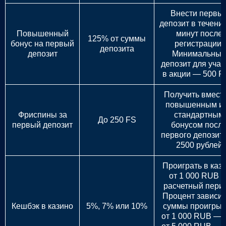
Внести первы
депозит в течени
Повышенный
минут после
125% от суммы
бонус на первый
регистрации.
депозита
депозит
Минимальный
депозит для учас
в акции — 500 
Получить вместе
повышенным и
Фриспины за
стандартным
До 250 FS
первый депозит
бонусом посл
первого депозита
2500 рублей
Проиграть в каз
от 1 000 RUB з
расчетный пери
Процент зависит
Кешбэк в казино
5%, 7% или 10%
суммы проигры
от 1 000 RUB — 