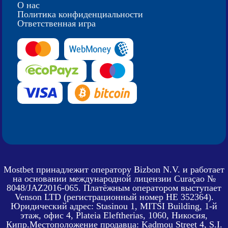
О нас
Политика конфиденциальности
Ответственная игра
Mostbet принадлежит оператору Bizbon N.V. и работает
на основании международной лицензии Curaçao №
8048/JAZ2016-065. Платёжным оператором выступает
Venson LTD (регистрационный номер HE 352364).
Юридический адрес: Stasinou 1, MITSI Building, 1-й
этаж, офис 4, Plateia Eleftherias, 1060, Никосия,
Кипр.Местоположение продавца: Kadmou Street 4, S.I.