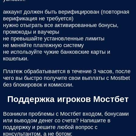
аккаунт должен быть верифицирован (повторная
верификация не требуется)
нужно отыграть все активированные бонусы,
промокоды и ваучеры
не превышайте установленные лимиты
не меняйте платежную систему
не используйте чужие банковские карты и
кошельки.
Платеж обрабатывается в течение 3 часов, после
чего вы быстро получите свои выплаты с Mostbet
без блокировок и комиссии.
Поддержка игроков Мостбет
Возникли проблемы с Мостбет входом, бонусами
или выводом денег со счета? Напишите в
поддержку и решите любой вопрос с
консультантом, а не ботом: