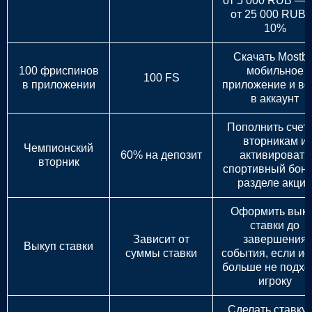
от 5 000 RUB — 
от 25 000 RUB
10%
Скачать Mostbe
100 фриспинов
мобильное
100 FS
в приложении
приложение и во
в аккаунт
Пополнить счет 
вторникам и
Чемпионский
60% на депозит
активировать
вторник
спортивный бону
разделе акций
Оформить вык
ставки до
Зависит от
завершения
Выкуп ставки
суммы ставки
события, если ис
больше не подхо
игроку
Сделать ставку 