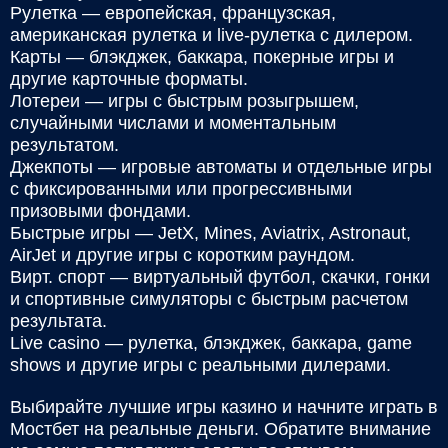
Рулетка — европейская, французская,
американская рулетка и live-рулетка с дилером.
Карты — блэкджек, баккара, покерные игры и
другие карточные форматы.
Лотереи — игры с быстрым розыгрышем,
случайными числами и моментальным
результатом.
Джекпоты — игровые автоматы и отдельные игры
с фиксированными или прогрессивными
призовыми фондами.
Быстрые игры — JetX, Mines, Aviatrix, Astronaut,
AirJet и другие игры с коротким раундом.
Вирт. спорт — виртуальный футбол, скачки, гонки
и спортивные симуляторы с быстрым расчетом
результата.
Live casino — рулетка, блэкджек, баккара, game
shows и другие игры с реальными дилерами.
Выбирайте лучшие игры казино и начните играть в
Мостбет на реальные деньги. Обратите внимание